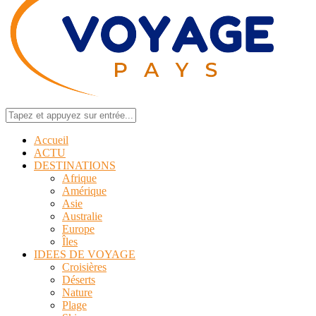
Accueil
ACTU
DESTINATIONS
Afrique
Amérique
Asie
Australie
Europe
Îles
IDEES DE VOYAGE
Croisières
Déserts
Nature
Plage