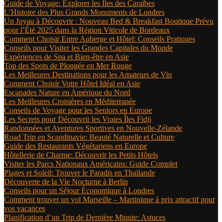
Guide de Voyage: Explorer les Îles des Caraïbes
L’Histoire des Plus Grands Monuments de Londres
Un Joyau à Découvrir : Nouveau Bed & Breakfast Boutique Prévu
pour l’Été 2025 dans la Région Viticole de Bordeaux
Comment Choisir Entre Auberge et Hôtel: Conseils Pratiques
Conseils pour Visiter les Grandes Capitales du Monde
Expériences de Spa et Bien-être en Asie
Top des Spots de Plongée en Mer Rouge
Les Meilleures Destinations pour les Amateurs de Vin
Comment Choisir Votre Hôtel Idéal en Asie
Escapades Nature en Amérique du Nord
Les Meilleures Croisières en Méditerranée
Conseils de Voyage pour les Seniors en Europe
Les Secrets pour Découvrir les Vraies Îles Fidji
Randonnées et Aventures Sportives en Nouvelle-Zélande
Road Trip en Scandinavie: Beauté Naturelle et Culture
Guide des Restaurants Végétariens en Europe
Hôtellerie de Charme: Découvrir les Petits Hôtels
Visiter les Parcs Nationaux Américains: Guide Complet
Plages et Soleil: Trouver le Paradis en Thaïlande
Découverte de la Vie Nocturne à Berlin
Conseils pour un Séjour Économique à Londres
Comment trouver un vol Marseille – Martinique à prix attractif pour
vos vacances
Planification d’un Trip de Dernière Minute: Astuces