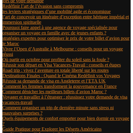
lors de votre demande
Redéfinir l’art de l’évasion sans compromis
les leviers stratégiques d’une mobilité agile et économique
l’art de concevoir un itinéraire d’exception entre héritage impérial et
immersion spirituelle
Pourquoi faire appel à une agence de voyage spécialisée pour
organiser un voyage en famille avec de jeunes enfants ?
stratégies expertes pour optimiser le prix de votre billet d’avion pour
le Maroc
Vivre l’Open d’Australie à Melbourne : conseils pour un voyage
réussi
Où partir en octobre pour profiter du soleil sans la foule ?
Réussir son départ en Visa Vacances-Travail : conseils et étapes
Road trip : vivez l’aventure en totale liberté sur les routes
Destinations Finales : Quand le Cinéma Redéfinit vos Voyages
Réussir sa demande de visa en Angleterre et l’ETA UK
Comment les femmes transforment la gouvernance en France
Comment dénicher les meilleurs billets d’avion Maroc ?
Voyager et travailler à l’étranger : réussissez votre demande de visa
vacances-travail
Comment organiser un trip de dernière minute sans stress ni
mauvaises surprises ?
Quels équipements de confort emporter pour bien dormir en voyage
?
Guide Pratique pour Explorer les Déserts Américains