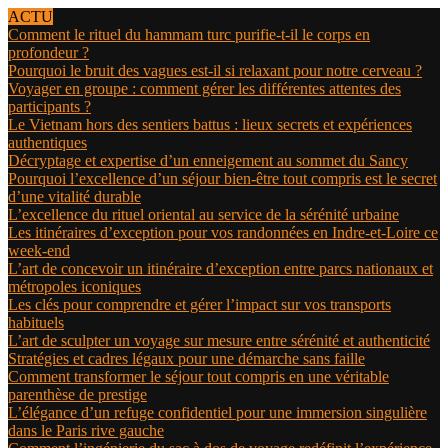
ACTU
Comment le rituel du hammam turc purifie-t-il le corps en
profondeur ?
Pourquoi le bruit des vagues est-il si relaxant pour notre cerveau ?
Voyager en groupe : comment gérer les différentes attentes des
participants ?
Le Vietnam hors des sentiers battus : lieux secrets et expériences
authentiques
Décryptage et expertise d’un enneigement au sommet du Sancy
Pourquoi l’excellence d’un séjour bien-être tout compris est le secret
d’une vitalité durable
L’excellence du rituel oriental au service de la sérénité urbaine
Les itinéraires d’exception pour vos randonnées en Indre-et-Loire ce
week-end
L’art de concevoir un itinéraire d’exception entre parcs nationaux et
métropoles iconiques
Les clés pour comprendre et gérer l’impact sur vos transports
habituels
L’art de sculpter un voyage sur mesure entre sérénité et authenticité
Stratégies et cadres légaux pour une démarche sans faille
Comment transformer le séjour tout compris en une véritable
parenthèse de prestige
L’élégance d’un refuge confidentiel pour une immersion singulière
dans le Paris rive gauche