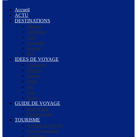
Accueil
ACTU
DESTINATIONS
Afrique
Amérique
Asie
Australie
Europe
Îles
IDEES DE VOYAGE
Croisières
Déserts
Nature
Plage
Ski
Trip
Sport
GUIDE DE VOYAGE
Bons Plans
Equipements
TOURISME
Agence de voyage
Voyage organisé
Auberges