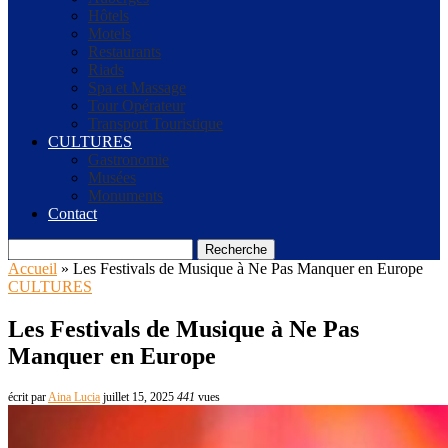
Hôtels
Motels
Restaurants
Riads
Spa et Massage
Tour Opérateur
Transport Touristique
CULTURES
Gastronomie
Musées
Monuments
Contact
Recherche
Accueil
»
Les Festivals de Musique à Ne Pas Manquer en Europe
CULTURES
Les Festivals de Musique à Ne Pas
Manquer en Europe
écrit par
Aina Lucia
juillet 15, 2025
441
vues