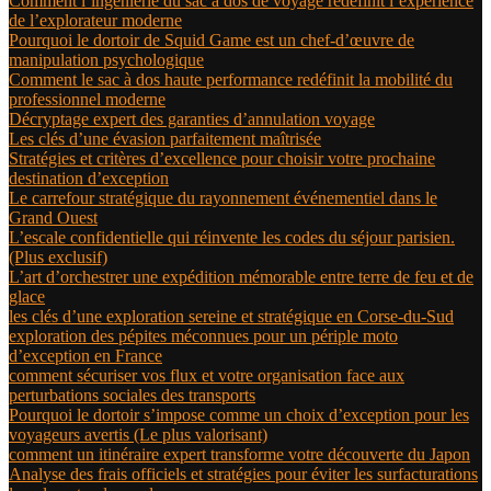
Comment l’ingénierie du sac à dos de voyage redéfinit l’expérience
de l’explorateur moderne
Pourquoi le dortoir de Squid Game est un chef-d’œuvre de
manipulation psychologique
Comment le sac à dos haute performance redéfinit la mobilité du
professionnel moderne
Décryptage expert des garanties d’annulation voyage
Les clés d’une évasion parfaitement maîtrisée
Stratégies et critères d’excellence pour choisir votre prochaine
destination d’exception
Le carrefour stratégique du rayonnement événementiel dans le
Grand Ouest
L’escale confidentielle qui réinvente les codes du séjour parisien.
(Plus exclusif)
L’art d’orchestrer une expédition mémorable entre terre de feu et de
glace
les clés d’une exploration sereine et stratégique en Corse-du-Sud
exploration des pépites méconnues pour un périple moto
d’exception en France
comment sécuriser vos flux et votre organisation face aux
perturbations sociales des transports
Pourquoi le dortoir s’impose comme un choix d’exception pour les
voyageurs avertis (Le plus valorisant)
comment un itinéraire expert transforme votre découverte du Japon
Analyse des frais officiels et stratégies pour éviter les surfacturations