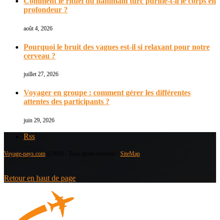
Comment le rituel du hammam turc purifie-t-il le corps en
profondeur ?
août 4, 2026
Pourquoi le bruit des vagues est-il si relaxant pour notre
cerveau ?
juillet 27, 2026
Voyager en groupe : comment gérer les différentes
attentes des participants ?
juin 29, 2026
Rss
Voyage-pays.com
@2019 - Tous droits réservés -
SiteMap
Retour en haut de page